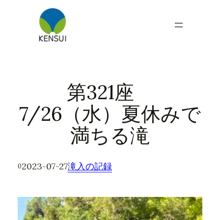
内
容
を
ス
キ
ッ
プ
第321座
7/26（水）夏休みで
満ちる滝
2023-07-27
滝入の記録
0