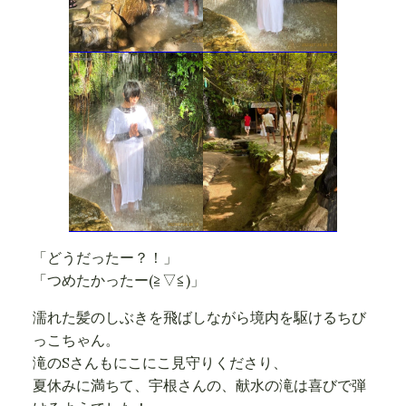
「どうだったー？！」
「つめたかったー(≧▽≦)」
濡れた髪のしぶきを飛ばしながら境内を駆けるちび
っこちゃん。
滝のSさんもにこにこ見守りくださり、
夏休みに満ちて、宇根さんの、献水の滝は喜びで弾