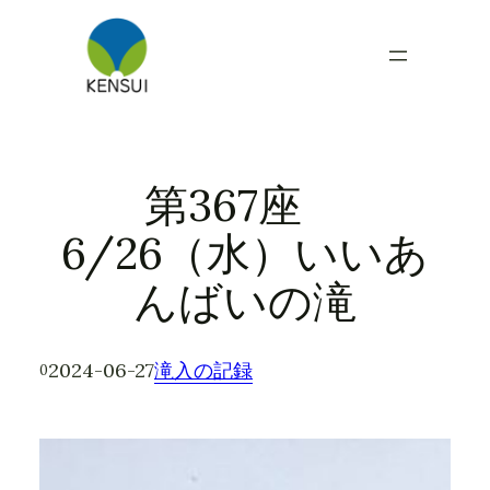
内
容
を
ス
キ
ッ
プ
第367座
6/26（水）いいあ
んばいの滝
2024-06-27
滝入の記録
0