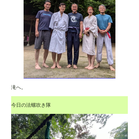
滝へ。
今日の法螺吹き隊