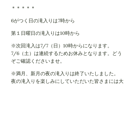
＊＊＊＊＊
6がつく日の滝入りは7時から
第１日曜日の滝入りは10時から
※次回滝入は7/7（日）10時からになります。
7/6（土）は連続するためお休みとなります。どう
ぞご確認くださいませ。
※満月、新月の夜の滝入りは終了いたしました。
夜の滝入りを楽しみにしていただいた皆さまには大
変に残念なご連絡ではありますが、今後とも「献水
の滝物語」の活動へのご理解、ご協力をいただきた
く何とぞよろしくお願い致しますm(__)m
滝入りスケジュールはこちらでご確認くださいま
せ。
献水の滝物語HP>>