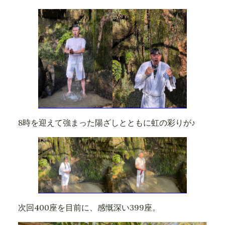
8時を迎えて強まった陽ざしとともに虹の彩りが♪
次回400座を目前に、感慨深い399座。