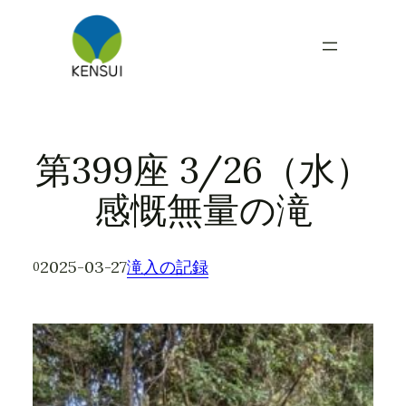
内
容
を
ス
キ
ッ
プ
第399座 3/26（水）
感慨無量の滝
2025-03-27
滝入の記録
0