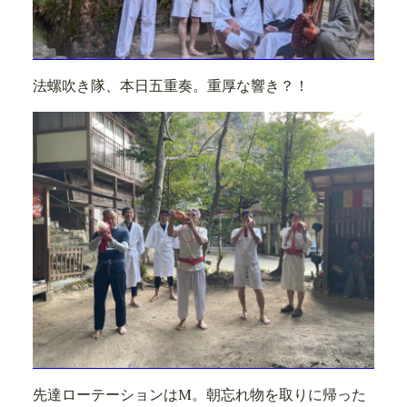
法螺吹き隊、本日五重奏。重厚な響き？！
先達ローテーションはM。朝忘れ物を取りに帰った