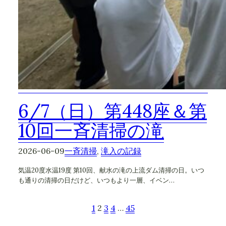
6/7（日）第448座＆第
10回一斉清掃の滝
2026-06-09
一斉清掃
, 
滝入の記録
気温20度水温19度 第10回、献水の滝の上流ダム清掃の日。いつ
も通りの清掃の日だけど、いつもより一層、イベン…
1
2
3
4
…
45