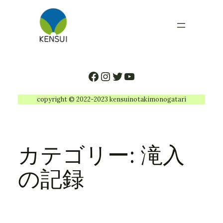
内
容
を
ス
キ
ッ
Facebook
Instagram
Twitter
YouTube
プ
copyright © 2022-2023 kensuinotakimonogatari
カテゴリー:
滝入
の記録