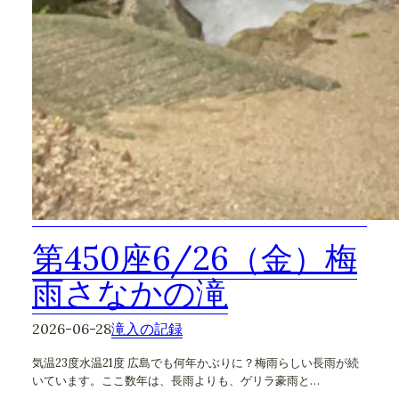
第450座6/26（金）梅
雨さなかの滝
2026-06-28
滝入の記録
気温23度水温21度 広島でも何年かぶりに？梅雨らしい長雨が続
いています。ここ数年は、長雨よりも、ゲリラ豪雨と…