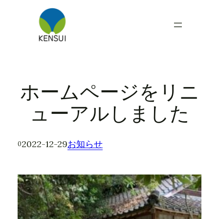
内
容
を
ス
キ
ッ
プ
ホームページをリニ
ューアルしました
2022-12-29
お知らせ
0