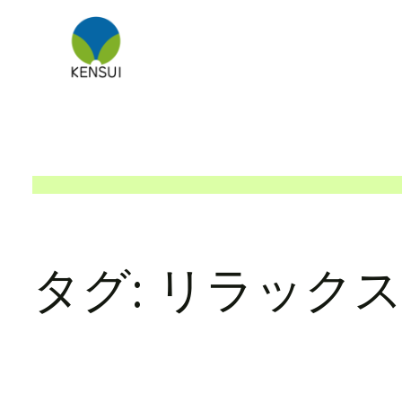
内
容
を
ス
キ
ッ
プ
タグ:
リラック