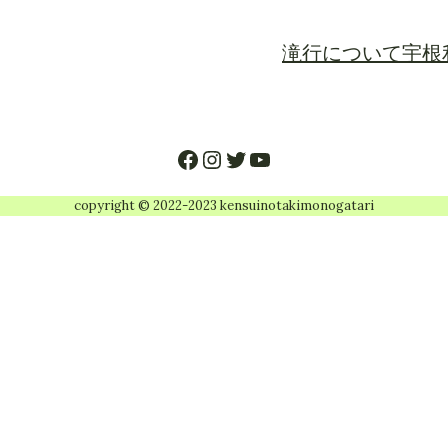
滝行について
宇根
Facebook
Instagram
Twitter
YouTube
copyright © 2022-2023 kensuinotakimonogatari
ス