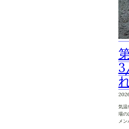
第
3
202
気温
場の
メン