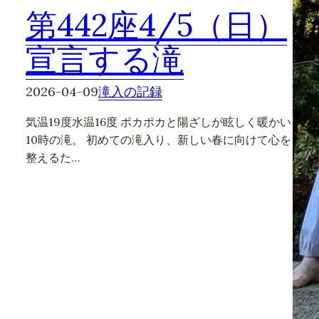
第442座4/5（日）
宣言する滝
2026-04-09
滝入の記録
気温19度水温16度 ポカポカと陽ざしが眩しく暖かい
10時の滝。 初めての滝入り、新しい春に向けて心を
整えるた…