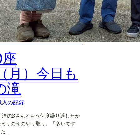
0座
6（月）今日も
の滝
滝入の記録
度 滝のSさんともう何度繰り返したか
決まりの朝のやり取り。「寒いです
た…