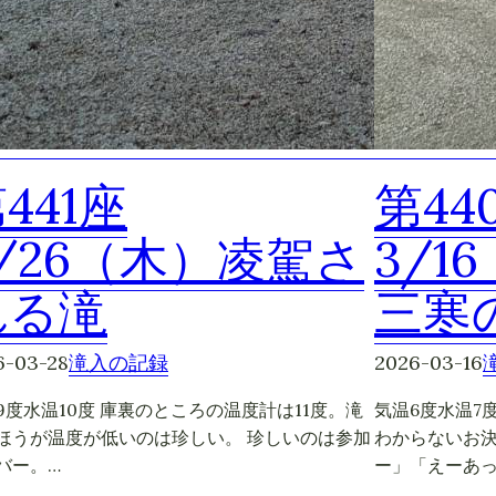
441座
第44
/26（木）凌駕さ
3/1
れる滝
三寒
6-03-28
滝入の記録
2026-03-16
9度水温10度 庫裏のところの温度計は11度。滝
気温6度水温7
ほうが温度が低いのは珍しい。 珍しいのは参加
わからないお
バー。…
ー」「えーあっ