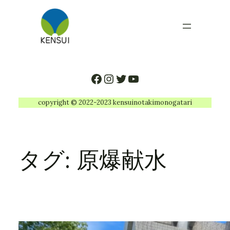
内
容
を
ス
キ
ッ
Facebook
Instagram
Twitter
YouTube
プ
copyright © 2022-2023 kensuinotakimonogatari
タグ:
原爆献水