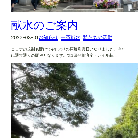
献水のご案内
2023-08-01
お知らせ
, 
一斉献水
, 
私たちの活動
コロナの規制も開けて4年ぶりの原爆慰霊日となりました。今年
は通常通りの開催となります。第3回平和湾岸トレイル献…