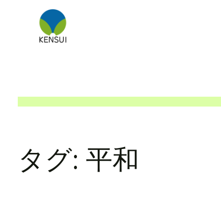
内
容
を
ス
キ
ッ
プ
タグ:
平和