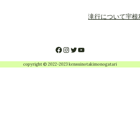
滝行について
宇根
Facebook
Instagram
Twitter
YouTube
copyright © 2022-2023 kensuinotakimonogatari