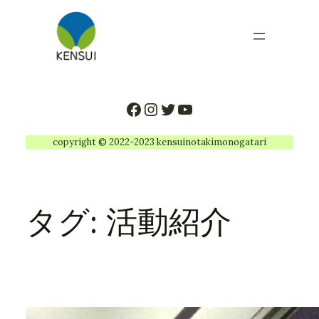
内
容
を
ス
キ
ッ
Facebook
Instagram
Twitter
YouTube
プ
copyright © 2022-2023 kensuinotakimonogatari
タグ:
活動紹介