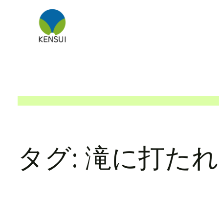
内
容
を
ス
キ
ッ
プ
タグ:
滝に打たれ