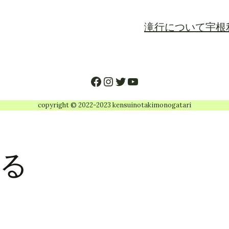
滝行について
宇根
Facebook
Instagram
Twitter
YouTube
copyright © 2022-2023 kensuinotakimonogatari
る