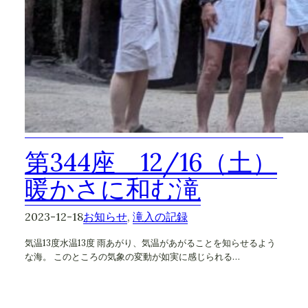
第344座 12/16（土）
暖かさに和む滝
2023-12-18
お知らせ
, 
滝入の記録
気温13度水温13度 雨あがり、気温があがることを知らせるよう
な海。 このところの気象の変動が如実に感じられる…