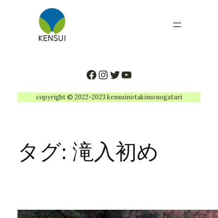
内
容
を
ス
キ
ッ
Facebook
Instagram
Twitter
YouTube
プ
copyright © 2022-2023 kensuinotakimonogatari
タグ:
滝入初め