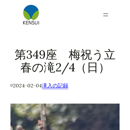
内
容
を
ス
キ
ッ
プ
第349座 梅祝う立
春の滝2/4（日）
2024-02-04
滝入の記録
0