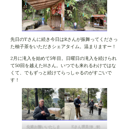
先日のTさんに続き今日はRさんが振舞ってくださっ
た柚子茶をいただきシェアタイム。温まりますー！
2月に滝入を始めて5年目。日曜日の滝入を続けられ
て50回を越えたHさん。いつでも来れるわけではな
くて、でもずっと続けてらっしゃるのがすごいで
す！
先達お願いいたしま
Kさん裸足(@_@)