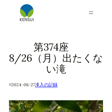
内
容
を
ス
キ
ッ
プ
第374座
8/26（月）出たくな
い滝
2024-08-27
滝入の記録
0