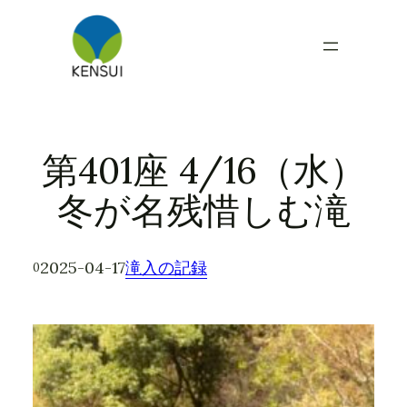
内
容
を
ス
キ
ッ
プ
第401座 4/16（水）
冬が名残惜しむ滝
2025-04-17
滝入の記録
0