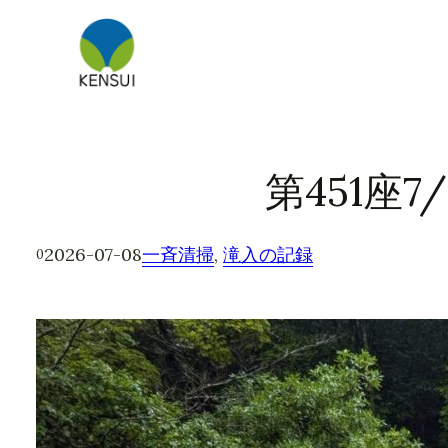
内
容
を
ス
キ
ッ
第451座
プ
2026-07-08
一斉清掃
, 
滝入の記録
0