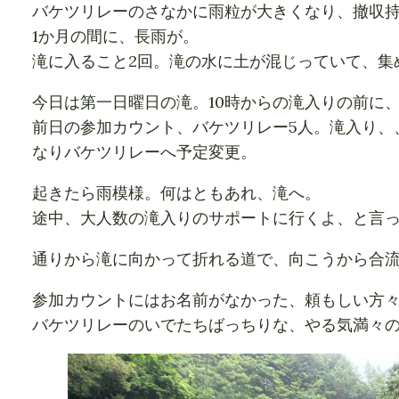
バケツリレーのさなかに雨粒が大きくなり、撤収
1か月の間に、長雨が。
滝に入ること2回。滝の水に土が混じっていて、集
今日は第一日曜日の滝。10時からの滝入りの前に
前日の参加カウント、バケツリレー5人。滝入り、
なりバケツリレーへ予定変更。
起きたら雨模様。何はともあれ、滝へ。
途中、大人数の滝入りのサポートに行くよ、と言
通りから滝に向かって折れる道で、向こうから合
参加カウントにはお名前がなかった、頼もしい方
バケツリレーのいでたちばっちりな、やる気満々のM