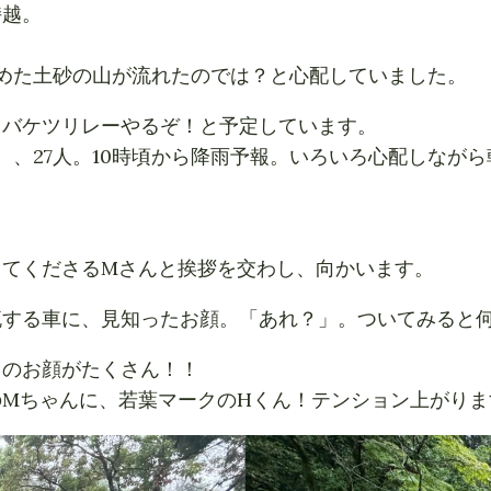
持越。
めた土砂の山が流れたのでは？と心配していました。
、バケツリレーやるぞ！と予定しています。
、、27人。10時頃から降雨予報。いろいろ心配しなが
ってくださるMさんと挨拶を交わし、向かいます。
流する車に、見知ったお顔。「あれ？」。ついてみると
々のお顔がたくさん！！
ちゃんに、若葉マークのHくん！テンション上がります(