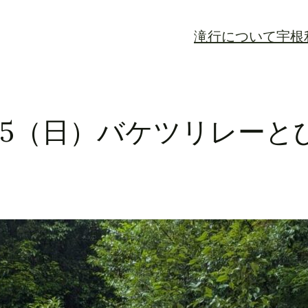
滝行について
宇根
7/5（日）バケツリレー