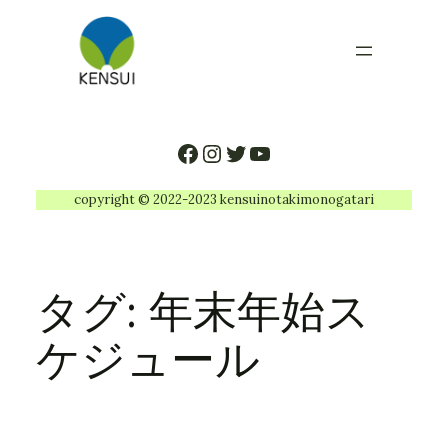
内
容
を
ス
キ
ッ
Facebook
Instagram
Twitter
YouTube
プ
copyright © 2022-2023 kensuinotakimonogatari
タグ:
年末年始ス
ケジュール