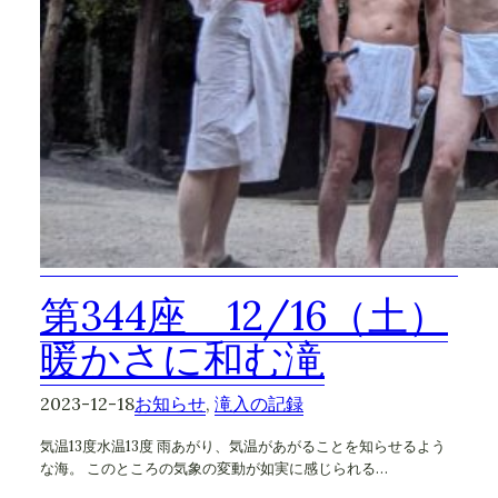
第344座 12/16（土）
暖かさに和む滝
2023-12-18
お知らせ
, 
滝入の記録
気温13度水温13度 雨あがり、気温があがることを知らせるよう
な海。 このところの気象の変動が如実に感じられる…