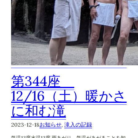
第344座
12/16（土）暖かさ
に和む滝
2023-12-18
お知らせ
, 
滝入の記録
気温13度水温13度 雨あがり、気温があがることを知