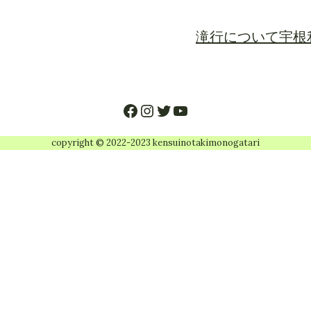
滝行について
宇根
Facebook
Instagram
Twitter
YouTube
copyright © 2022-2023 kensuinotakimonogatari