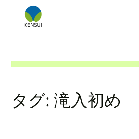
内
容
を
ス
キ
ッ
プ
タグ:
滝入初め