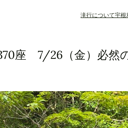
滝行について
宇根
370座 7/26（金）必然