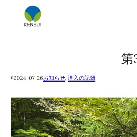
内
容
を
ス
キ
ッ
第
プ
2024-07-26
お知らせ
, 
滝入の記録
0